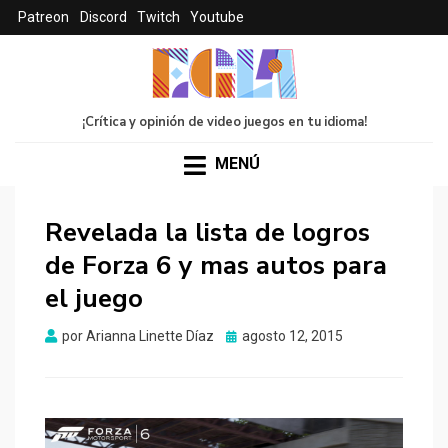
Patreon
Discord
Twitch
Youtube
¡Crítica y opinión de video juegos en tu idioma!
MENÚ
Revelada la lista de logros
de Forza 6 y mas autos para
el juego
Publicado
por
Arianna Linette Díaz
agosto 12, 2015
el