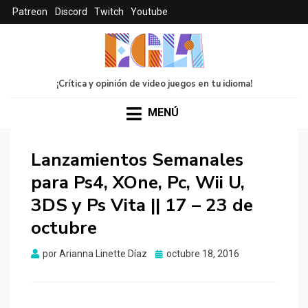
Patreon
Discord
Twitch
Youtube
¡Crítica y opinión de video juegos en tu idioma!
MENÚ
Lanzamientos Semanales
para Ps4, XOne, Pc, Wii U,
3DS y Ps Vita || 17 – 23 de
octubre
Publicado
por
Arianna Linette Díaz
octubre 18, 2016
el