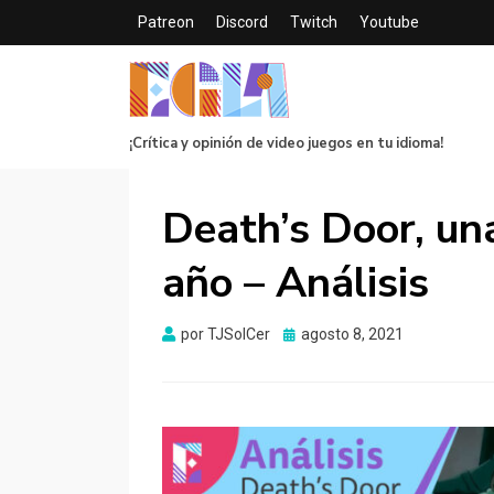
Patreon
Discord
Twitch
Youtube
¡Crítica y opinión de video juegos en tu idioma!
Death’s Door, una
año – Análisis
Publicado
por
TJSolCer
agosto 8, 2021
el