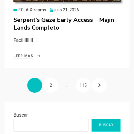
Publicado
EGLA Xtreams
julio 21, 2026
el
Serpent’s Gaze Early Access – Majin
Lands Completo
Facilllllllll
LEER MÁS
Navegación
PÁGINA
PÁGINA
PÁGINA
PÁGINA
1
2
…
115
de
entradas
SIGUIENTE
Buscar
BUSCAR