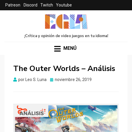
Patreon
Discord
Twitch
Youtube
¡Crítica y opinión de video juegos en tu idioma!
MENÚ
The Outer Worlds – Análisis
Publicado
por
Leo S. Luna
noviembre 26, 2019
el