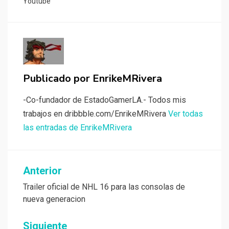
Youtube
Publicado por
EnrikeMRivera
-Co-fundador de EstadoGamerLA.- Todos mis
trabajos en dribbble.com/EnrikeMRivera
Ver todas
las entradas de EnrikeMRivera
Navegación
Anterior
de
Trailer oficial de NHL 16 para las consolas de
nueva generacion
entradas
Siguiente