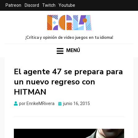
Patreon
Discord
Twitch
Youtube
¡Crítica y opinión de video juegos en tu idioma!
MENÚ
El agente 47 se prepara para
un nuevo regreso con
HITMAN
Publicado
por
EnrikeMRivera
junio 16, 2015
el