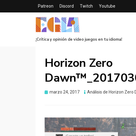
Patreon
Discord
Twitch
Youtube
¡Crítica y opinión de video juegos en tu idioma!
Horizon Zero
Dawn™_201703
Publicado
marzo 24, 2017
Análisis de Horizon Zero
el