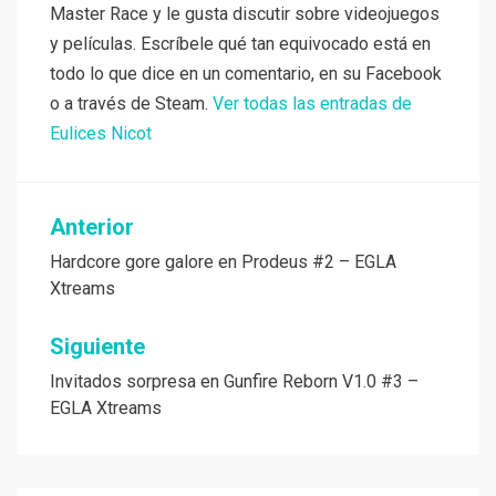
Master Race y le gusta discutir sobre videojuegos
y películas. Escríbele qué tan equivocado está en
todo lo que dice en un comentario, en su Facebook
o a través de Steam.
Ver todas las entradas de
Eulices Nicot
Navegación
Anterior
de
Hardcore gore galore en Prodeus #2 – EGLA
Xtreams
entradas
Siguiente
Invitados sorpresa en Gunfire Reborn V1.0 #3 –
EGLA Xtreams