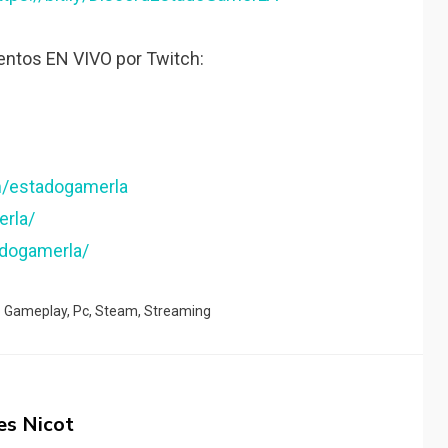
ntos EN VIVO por Twitch:
m/estadogamerla
erla/
adogamerla/
o
Gameplay
,
Pc
,
Steam
,
Streaming
es Nicot