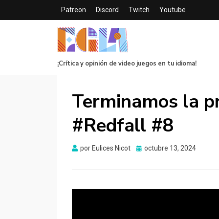
Patreon
Discord
Twitch
Youtube
¡Crítica y opinión de video juegos en tu idioma!
Terminamos la pr
#Redfall #8
Publicado
por
Eulices Nicot
octubre 13, 2024
el