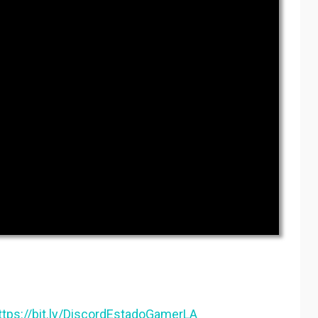
ttps://bit.ly/DiscordEstadoGamerLA