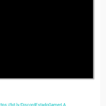
ttps://bit.ly/DiscordEstadoGamerLA