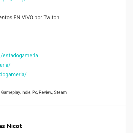
ntos EN VIVO por Twitch:
m/estadogamerla
erla/
adogamerla/
o
Gameplay
,
Indie
,
Pc
,
Review
,
Steam
es Nicot