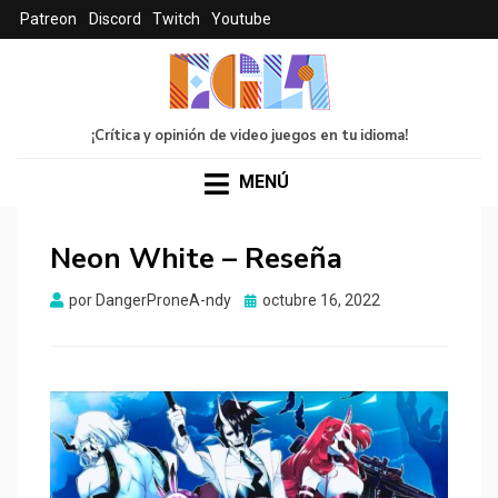
Patreon
Discord
Twitch
Youtube
¡Crítica y opinión de video juegos en tu idioma!
MENÚ
Neon White – Reseña
Publicado
por
DangerProneA-ndy
octubre 16, 2022
el