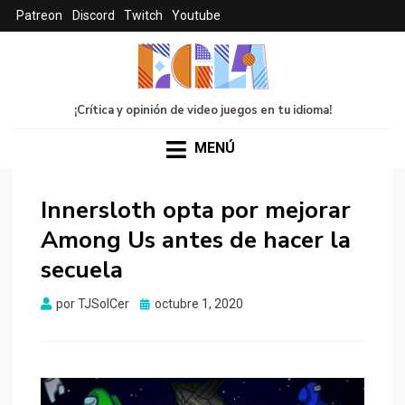
Patreon
Discord
Twitch
Youtube
¡Crítica y opinión de video juegos en tu idioma!
MENÚ
Innersloth opta por mejorar
Among Us antes de hacer la
secuela
Publicado
por
TJSolCer
octubre 1, 2020
el