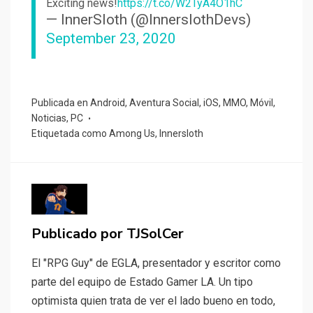
Exciting news!
https://t.co/W2TyA4O1hC
— InnerSloth (@InnerslothDevs)
September 23, 2020
Publicada en
Android
,
Aventura Social
,
iOS
,
MMO
,
Móvil
,
Noticias
,
PC
Etiquetada como
Among Us
,
Innersloth
Publicado por
TJSolCer
El "RPG Guy" de EGLA, presentador y escritor como
parte del equipo de Estado Gamer LA. Un tipo
optimista quien trata de ver el lado bueno en todo,