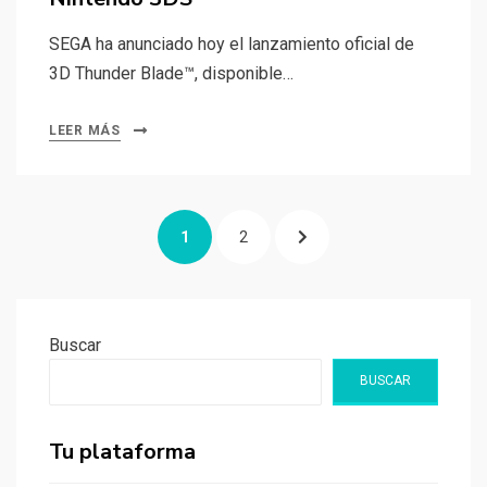
SEGA ha anunciado hoy el lanzamiento oficial de
3D Thunder Blade™, disponible…
LEER MÁS
Navegación
PÁGINA
PÁGINA
PÁGINA
1
2
de
entradas
SIGUIENTE
Buscar
BUSCAR
Tu plataforma