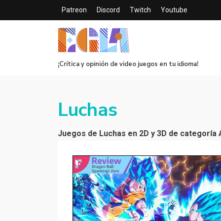
Patreon
Discord
Twitch
Youtube
¡Crítica y opinión de video juegos en tu idioma!
Luchas
Juegos de Luchas en 2D y 3D de categoría