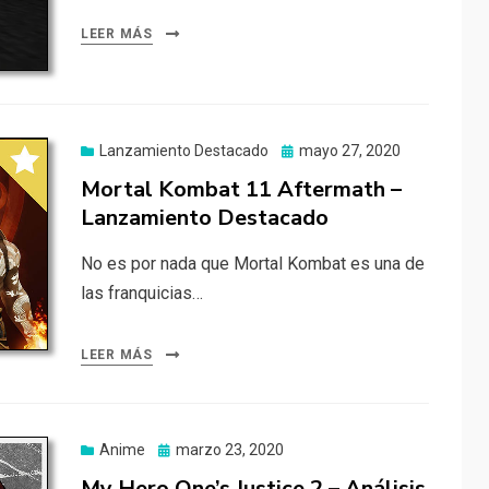
LEER MÁS
Publicado
Lanzamiento Destacado
mayo 27, 2020
el
Mortal Kombat 11 Aftermath –
Lanzamiento Destacado
No es por nada que Mortal Kombat es una de
las franquicias…
LEER MÁS
Publicado
Anime
marzo 23, 2020
el
My Hero One’s Justice 2 – Análisis